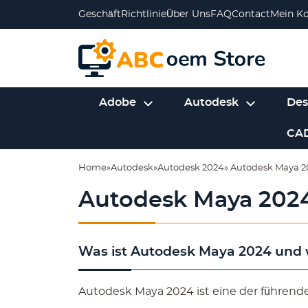
Geschäft
Richtlinie
Über Uns
FAQ
Contact
Mein K
Adobe
Autodesk
Des
CA
Home
»
Autodesk
»
Autodesk 2024
» Autodesk Maya 
Autodesk Maya 202
Was ist Autodesk Maya 2024 und 
Autodesk Maya 2024 ist eine der führend