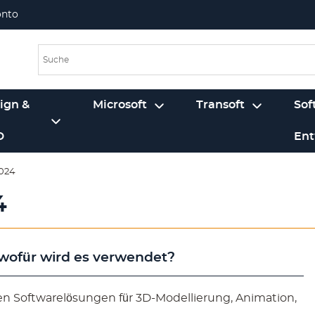
onto
ign &
Microsoft
Transoft
Sof
D
Ent
2024
4
wofür wird es verwendet?
en Softwarelösungen für 3D-Modellierung, Animation,