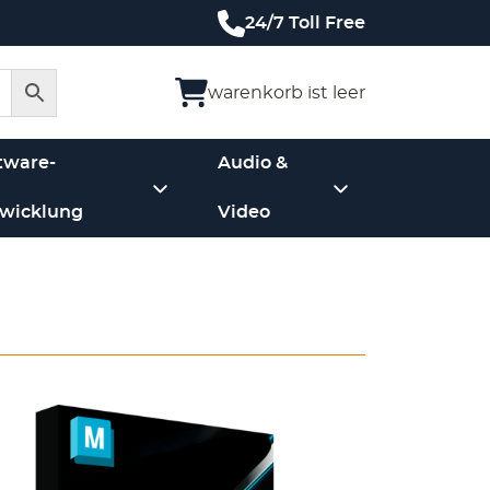
24/7 Toll Free
warenkorb ist leer
tware-
Audio &
wicklung
Video