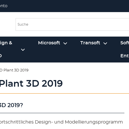
onto
ign &
Microsoft
Transoft
Sof
D
Ent
D Plant 3D 2019
lant 3D 2019
3D 2019?
fortschrittliches Design- und Modellierungsprogramm