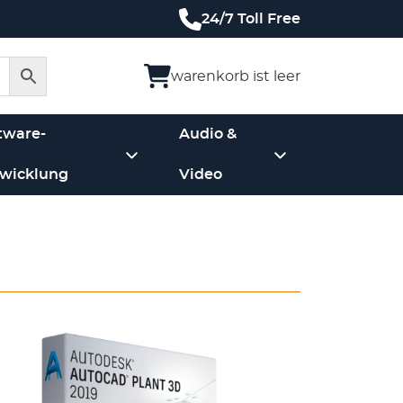
24/7 Toll Free
warenkorb ist leer
tware-
Audio &
wicklung
Video