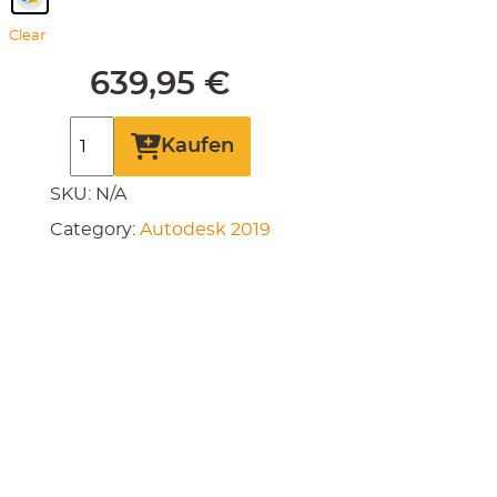
Clear
639,95
€
Autodesk
Kaufen
AutoCAD
SKU:
N/A
Plant
Category:
Autodesk 2019
3D
2019
quantity