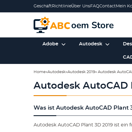
Geschäft
Richtlinie
Über Uns
FAQ
Contact
Mein K
Adobe
Autodesk
Des
CA
Home
»
Autodesk
»
Autodesk 2019
» Autodesk AutoCA
Autodesk AutoCAD P
Was ist Autodesk AutoCAD Plant 
Autodesk AutoCAD Plant 3D 2019 ist ein 